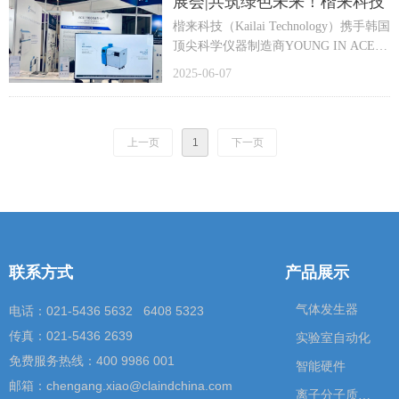
展会|共筑绿色未来！楷来科技
解决方案，是目前国内外规模最大、国
携手韩国YOUNG IN ACE闪耀
际化水平最高的综合性环境与健康产业
楷来科技（Kailai Technology）携手韩国
世环会
展览会之一。
顶尖科学仪器制造商YOUNG IN ACE公
司，联合参展（展位号：2.1H馆1021-
2025-06-07
楷来（上海）科技有限公司携手韩国合
C），向国内外专业观众隆重展示了旗
作伙伴共同参展，在现场重点展示了
舰产品——ACE 1100 IMR-MS。
ACE 1100 IMR-MS离子分子反应质谱
仪。该仪器凭借其超低检测限、高灵敏
上一页
1
下一页
度及实时在线监测等核心技术优势，有
效弥补了传统检测手段在复杂气体成分
分析方面的局限性，受到众多行业专家
及参展嘉宾的广泛关注。
联系方式
产品展示
气体发生器
电话：021-5436 5632 6408 5323
传真：021-5436 2639
实验室自动化
免费服务热线：400 9986 001
智能硬件
邮箱：chengang.xiao@claindchina.com
离子分子质谱仪