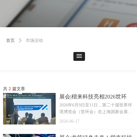
市场活动
首页
ꄲ
共
2
篇文章
展会|楷来科技亮相2026世环
会，ACE1100 IMR-MS 质谱仪
2026年6月9日至11日，第二十届世界环
成焦点
境博览会（世环会）在上海国家会展中
心盛大举行。本届展会聚焦节能环保与
2026-06-17
人居健康核心命题，汇聚全球行业领军
企业，致力于为各领域提供系统化绿色