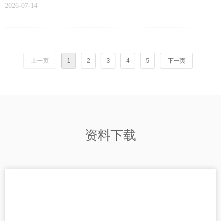
路规划的完整工程。本文从五维度拆解集中供气系统，梳理 i-Lab
2026-07-14
N/Pro、Haloes、KL 全系产品，附三个典型配置方案。
上一页
1
2
3
4
5
下一页
资料下载