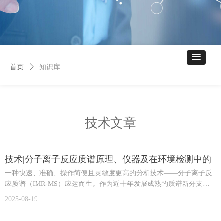
首页
ꄲ
知识库
技术文章
技术|分子离子反应质谱原理、仪器及在环境检测中的
应用
一种快速、准确、操作简便且灵敏度更高的分析技术——分子离子反
应质谱（IMR-MS）应运而生。作为近十年发展成熟的质谱新分支，
IMR-MS能够快速检测小分子有机残留物（VOCs），具有测试简便、
2025-08-19
实时性强、成本低、耗时短等优势，在快速检测和趋势评估方面，较
实验室气相色谱-质谱联用仪、液相色谱-质谱联用仪及车载移动测试