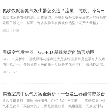
技术更具竞争力。
氮吹仪配套氮气发生器怎么选？流量、纯度、噪音三
近年来，随着经济快速发展及疫情后经济复苏，环境问题日益突出，
大指标详解
氮吹浓缩是农残检测、药物提纯、环境分析等实验室最常用的样品前
分子离子反应质谱技术逐渐受到生产厂家和用户的广泛关注，相关技
处理手段之一。然而，许多实验室在氮吹仪选型上花费大量精力，却
术与产品不断改进并日趋成熟。其中，韩国Young In Ace公司开发的
忽略了气源选择——氮气钢瓶频繁更换、中途断流、纯度不稳等问
ACE 1100 IMR-MS分子离子反应质谱仪，经环境领域大量应用验证，
2026-08-06
题，直接影响浓缩效率与分析结果重现性。本文从氮吹仪的用气特性
展现出毫秒级实时检测、pptv级高灵敏度及极低维护成本等特点，对
出发，梳理流量、纯度、噪音三大选型指标，并结合 i-Lab KLDC 系
提高半导体产品良品率、降低生产成本具有显著帮助。
列氮气发生器给出不同实验室规模的选型方案。
零级空气发生器：GC-FID 基线稳定的隐形功臣
GC-FID 分析中，基线漂移与噪声过大是实验室最常见也最令人头疼
的问题之一。多数操作人员的第一反应是老化色谱柱、清洗检测器或
更换进样口衬管——但很少人会追问一个更底层的问题：进入 FID 的
2026-07-31
那路空气，到底有多干净？本文从 FID 火焰化学原理出发，解析零级
空气中烃类杂质对基线稳定性的影响机制，介绍铂钯催化净化技术的
工作路径，并梳理 i-Lab ZeroAir 系列及 UHAN 一体机的产品选型方
案。
实验室集中供气方案全解析：一台发生器如何带多台
LC-MS？
多台质谱并行、氮吹同步用气、GMP 7x24 不间断——实验室集中供
气不是简单「买台大的」，而是流量核算、纯度匹配、冗余设计与管