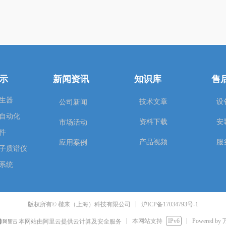
示
新闻资讯
知识库
售
生器
技术文章
设
公司新闻
自动化
资料下载
安
市场活动
件
产品视频
服
应用案例
子质谱仪
系统
沪ICP备17034793号-1
版权所有© 楷来（上海）科技有限公司
本网站支持
IPv6
Powered by
本网站由阿里云提供云计算及安全服务