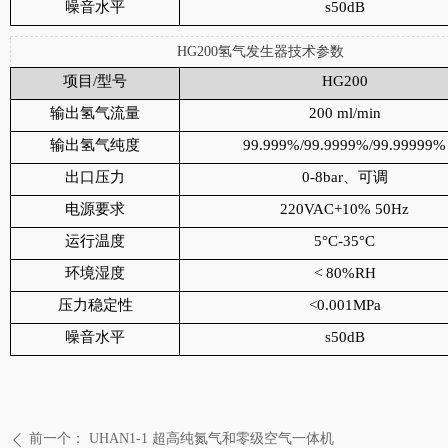
噪音水平
s50dB
HG200氢气发生器技术参数
项目/型号
HG200
输出氢气流量
200 ml/min
输出氢气纯度
99.999%/99.9999%/99.99999%
出口压力
0-8bar、可调
电源要求
220VAC+10% 50Hz
运行温度
5°C-35°C
环境湿度
< 80%RH
压力稳定性
<0.001MPa
噪音水平
s50dB
前一个：
UHAN1-1 超高纯氮气和零级空气一体机
ꄴ