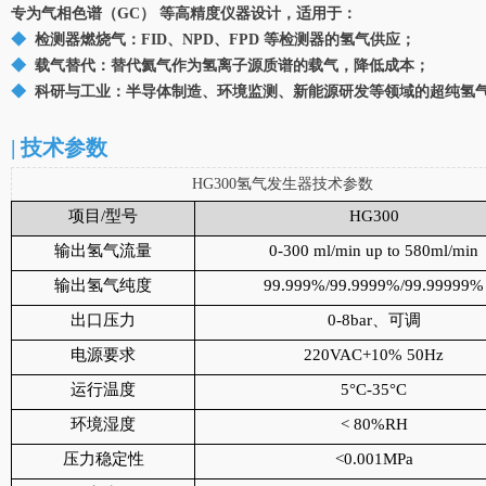
专为气相色谱（GC） 等高精度仪器设计，适用于：
◆
检测器燃烧气：FID、NPD、FPD 等检测器的氢气供应；
◆
载气替代：替代氦气作为氢离子源质谱的载气，降低成本；
◆
科研与工业：半导体制造、环境监测、新能源研发等领域的超纯氢
| 技术参数
HG300氢气发生器技术参数
项目/型号
HG300
输出氢气流量
0-300 ml/min up to 580ml/min
输出氢气纯度
99.999%/99.9999%/99.99999%
出口压力
0-8bar、可调
电源要求
220VAC+10% 50Hz
运行温度
5°C-35°C
环境湿度
< 80%RH
压力稳定性
<0.001MPa