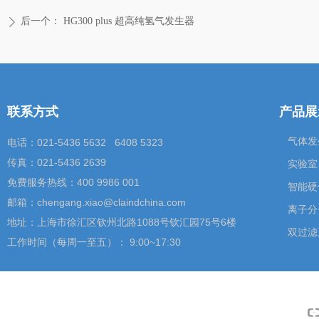
后一个：
HG300 plus 超高纯氢气发生器
ꄲ
联系方式
产品展
气体发
电话：021-5436 5632 6408 5323
传真：021-5436 2639
实验室
免费服务热线：400 9986 001
智能硬
邮箱：chengang.xiao@claindchina.com
离子分
地址：上海市徐汇区钦州北路1088号钦汇园75号6楼
双过滤
工作时间（每周一至五）： 9:00~17:30