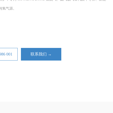
纯氢气源。
6 001
联系我们 →