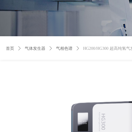
首页
ꄲ
气体发生器
ꄲ
气相色谱
ꄲ
HG200/HG300 超高纯氢