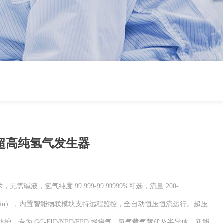
00 超高纯氢气发生器
，无需碱液，氢气纯度 99.999-99.99999%可选，流量 200-
580L/min），内置智能物联模块支持远程监控，全自动恒压恒流运行。超压
，专为 GC-FID/NPD/FPD 燃烧气、氦气载气替代及半导体、新能